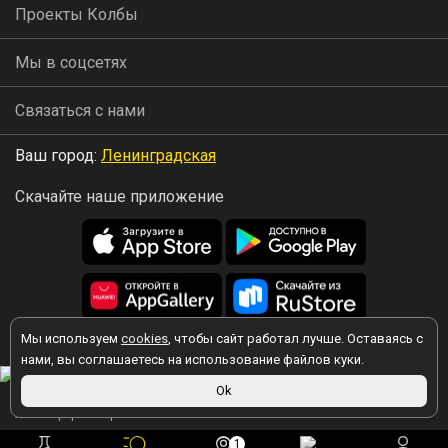
Проекты Колбы
Мы в соцсетях
Связаться с нами
Ваш город:
Ленинградская
Скачайте наше приложение
Мы используем
cookies
, чтобы сайт работал лучше. Оставаясь с
2026 © Колба
нами, вы соглашаетесь на использование файлов куки.
Ok
Вы принимаете условия политики в отношении обработки
персональных данных
каждый раз, когда оставляете свои данные в
любой форме обратной связи на сайте kolba.ru.
1