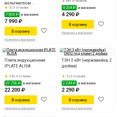
нет отзывов
вольтметром
4 204 ₽
5 |
3 отзыва
в магазине
(нержавейка)
4 290 ₽
7 830 ₽
в магазине
7 990 ₽
Наличие в магазине
Наличие в магазине
Плита индукционная
ТЭН 3 кВт (нержавейка, 2
IPLATE ALISA
дюйма)
3.8 |
4 отзыва
5 |
2 отзыва
21 756 ₽
2 244 ₽
в магазине
в магазине
22 200 ₽
2 290 ₽
Наличие в магазине
Наличие в магазине