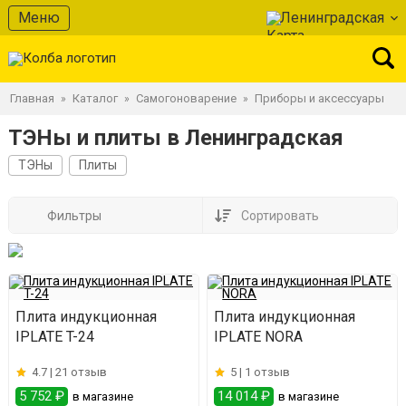
Меню
Ленинградская
Главная
Каталог
Самогоноварение
Приборы и аксессуары
»
»
»
ТЭНы и плиты в Ленинградская
ТЭНы
Плиты
Фильтры
Сортировать
Плита индукционная
Плита индукционная
IPLATE T-24
IPLATE NORA
4.7 |
21 отзыв
5 |
1 отзыв
5 752 ₽
14 014 ₽
в магазине
в магазине