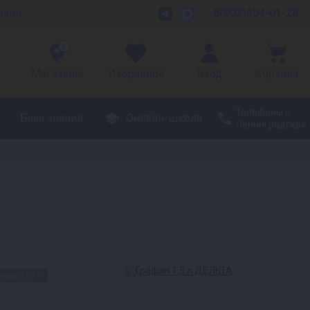
8(902)404-01-28
азин
1
Магазины
Избранное
Вход
Корзина
Телефоны в
База знаний
Онлайн-школа
Ленинградская
кидка 23%