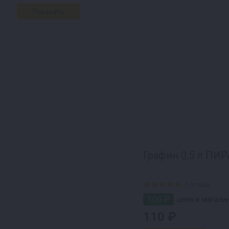
Графин 0,5 л П
1 отзыв
106 ₽
цена в магази
110 ₽