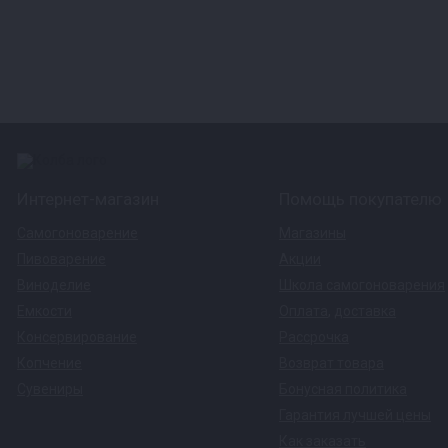
Интернет-магазин
Помощь покупателю
Самогоноварение
Магазины
Пивоварение
Акции
Виноделие
Школа самогоноварения
Емкости
Оплата
,
доставка
Консервирование
Рассрочка
Копчение
Возврат товара
Сувениры
Бонусная политика
Гарантия лучшей цены
Как заказать