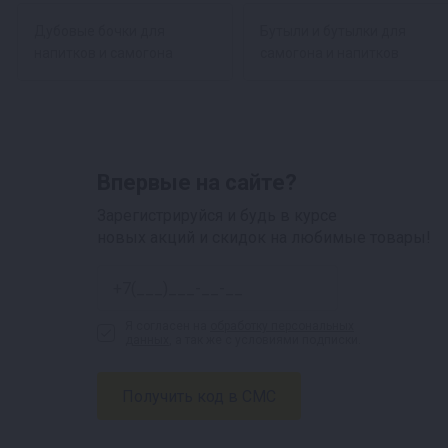
Дубовые бочки для
Бутыли и бутылки для
напитков и самогона
самогона и напитков
Впервые на сайте?
Зарегистрируйся и будь в курсе
новых акций и скидок на любимые товары!
Я согласен на
обработку персональных
данных
, а так же с условиями подписки.