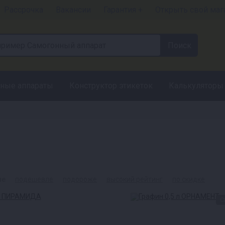
Рассрочка
Вакансии
Гарантия +
Открыть свой маг
ные аппараты
Конструктор этикеток
Калькуляторы
ые
подешевле
подороже
высокий рейтинг
по скидке
С