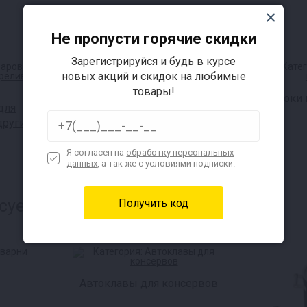
Не пропусти горячие скидки
Зарегистрируйся и будь в курсе
новых акций и скидок на любимые
товары!
Самогонные аппараты
Соки 
для
другие
Я согласен на
обработку персональных
данных
, а так же с условиями подписки.
суется:
Автоклавы для консервов