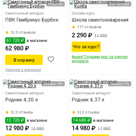
Новинка
Хит продаж
Самогонный аппарат
Онлайн-курс
ПВК Гамбринус Бурбон
Школа самогоноварения
117
отзывов
5 |
5 отзывов
2 290 ₽
11 990
61 720 ₽
в магазине
Что за курс?
62 980 ₽
Акция! Подарим курс за покупку
аппарата!
Наличие в магазине
Скидка 19%
Скидка 17%
Самогонный аппарат
Самогонный аппарат
Родник 4, 20 л
Родник 4, 37 л
5 |
2 отзыва
5 |
2 отзыва
12 720 ₽
14 680 ₽
в магазине
в магазине
12 980 ₽
14 980 ₽
15 980
17 980