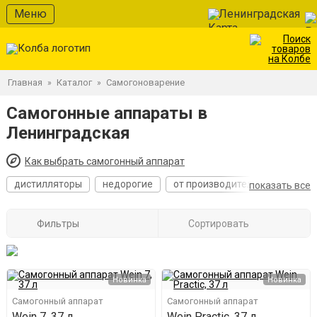
Меню
Ленинградская
Главная
Каталог
Самогоноварение
»
»
Самогонные аппараты в
Ленинградская
Как выбрать самогонный аппарат
дистилляторы
недорогие
от производителя
лучшие
показать все
Фильтры
Сортировать
Новинка
Новинка
Самогонный аппарат
Самогонный аппарат
Wein 7, 37 л
Wein Practic, 37 л