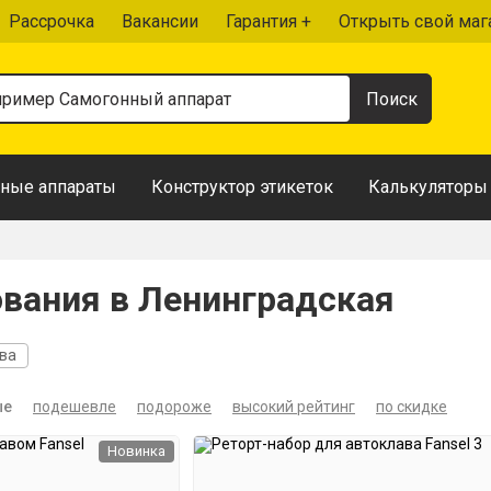
Рассрочка
Вакансии
Гарантия +
Открыть свой маг
ные аппараты
Конструктор этикеток
Калькуляторы
вания в Ленинградская
ава
ые
подешевле
подороже
высокий рейтинг
по скидке
Новинка