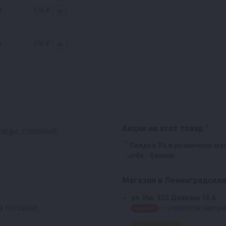
я
170 ₽
я
170 ₽
4
Акции на этот товар
тицы, солений,
Магазин в Ленинградская
ул. Им. 302 Дивизии 16 А
 готовки;
— откроется завтра
закрыто