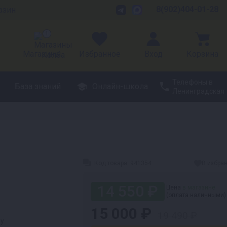
8(902)404-01-28
азин
1
Магазины
Избранное
Вход
Корзина
Телефоны в
База знаний
Онлайн-школа
Ленинградская
Код товара:
941354
В избра
14 550 ₽
Цена
в магазине
(оплата наличными)
15 000 ₽
19 490 ₽
ру