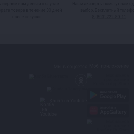
 вернем вам деньги в случае
Наши эксперты помогут вам с
врата товара в течение 30 дней
выбор. Бесплатный телефо
после покупки.
8 (800) 222-80-11
адающей
Моб. приложение
Мы в соцсетях
т место стыка и не
ерез несколько лет.
я вас это означает,
Канал на Youtube