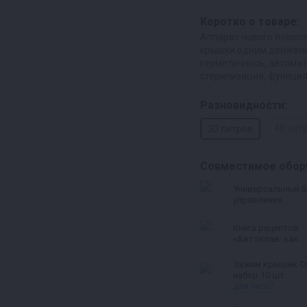
Коротко о товаре:
Аппарат нового поколе
крышки одним движен
герметичнось, автома
стерилизация, функция
Разновидности:
48 лит
30 литров
Совместимое обор
Универсальный 
управления
автоклавом
Книга рецептов
«Автоклав: как
правильно готов
тушенку и другие
Зажим крышек С
консервы» |
набор 10 шт.
Константин Пол
для чего?