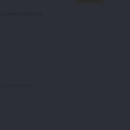
На карте
я даже в богатом
бно, быстро и
прочной даже при
, обеспечивающее