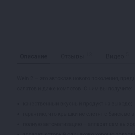
13
5
Описание
Отзывы
Видео
Wein 2 — это автоклав нового поколения, пред
салатов и даже компотов! С ним вы получите:
Реклама
качественный вкусный продукт на выходе;
гарантию, что крышки не слетят с банок во 
полную автоматизацию – аппарат сам выход
аппарат, который одинаково хорошо подходи