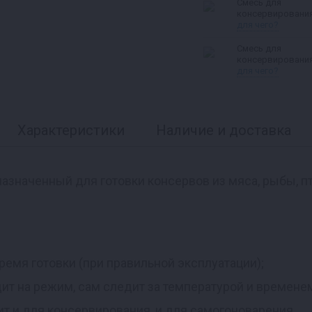
Смесь для
консервировани
рыбы
для чего?
Смесь для
консервировани
свинины
для чего?
Характеристики
Наличие и доставка
назначенный для готовки консервов из мяса, рыбы, п
время готовки (при правильной эксплуатации);
ит на режим, сам следит за температурой и временем
т и для консервирования, и для самогоноварения.