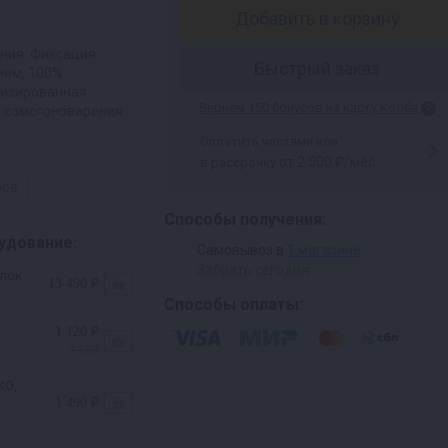
Добавить в корзину
ния. Фиксация
Быстрый заказ
ием, 100%
тизированная
Вернем 150 бонусов на карту Колба
 самогоноварения.
Оплатить частями или
от 2 500 ₽/мес
в рассрочку
ров
Способы получения:
удование:
Самовывоз в
1 магазине
Забрать сегодня
блок
13 490 ₽
Способы оплаты:
1 120 ₽
2 150
ить
КО,
1 490 ₽
яков