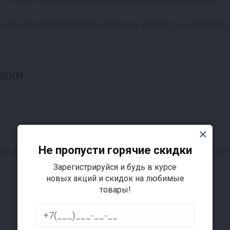
й дизайн, благодаря которому аппарат не затеряетс
ышки
Не пропусти горячие скидки
соединению
: одно движение, и крышка на месте. Удо
Зарегистрируйся и будь в курсе
новых акций и скидок на любимые
товары!
я
. Толщина крышки составляет 3 мм, и она остается 
Подробнее
ся в пазах, где находится силиконовое уплотнение