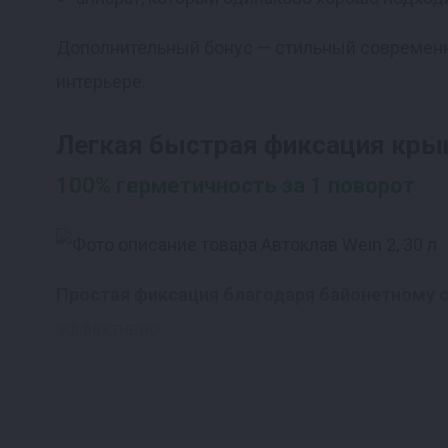
Дополнительный бонус — стильный современны
интерьере.
Легкая быстрая фиксация кр
100% герметичность за 1 поворот
Простая фиксация благодаря байонетному 
эффективно.
Надежное крепление без риска стравливани
избыточном давлении. Края крышки фиксируют
полную герметичность.