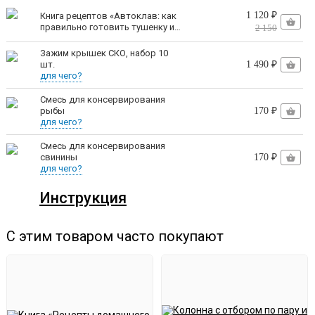
1 120 ₽
Книга рецептов «Автоклав: как
правильно готовить тушенку и
2 150
другие консервы» | Константин
Поляков
Зажим крышек СКО, набор 10
Байонетное соединение
обеспечивает моментальную
шт.
1 490 ₽
для чего?
и надежную фиксацию крышки.
Смесь для консервирования
рыбы
170 ₽
Полная герметичность
благодаря силиконовому
для чего?
уплотнению на стыке крышки и корпуса.
Смесь для консервирования
свинины
170 ₽
Дополнительно крышку прижимает внутренним
для чего?
давлением.
Инструкция
Никаких гаек и болтов
! Быстро, удобно, практично.
С этим товаром часто покупают
Функция автозапуска
Умный клапан продувки сам стравит