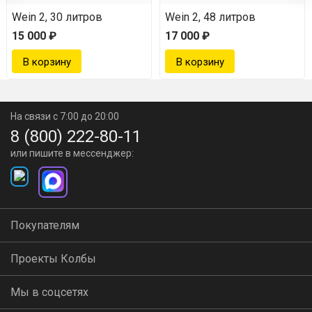
in 2, 30 л
Wein 2, 30 литров
Wein 2, 48 литров
Надежный.
Автоклав изготовлен из наиболее
15 000 ₽
17 000 ₽
надежной стали AISI 304, которая устойчива к ржавчине
и холоду.
Крепкие сварные швы.
При производстве автоклава
На связи с 7:00 до 20:00
используется плазменная сварка, сохраняющая все
8 (800) 222-80-11
свойства металла, не перегревая и не деформируя его.
или пишите в мессенджер:
Гарантия на 3 года.
Расширенная гарантия — показатель
того, что производитель уверен в качестве своего
Покупателям
товара.
Проекты Колбы
Удобен в эксплуатации
Мы в соцсетях
Вмещает до 30 банок за одну загрузку.
Позволяет