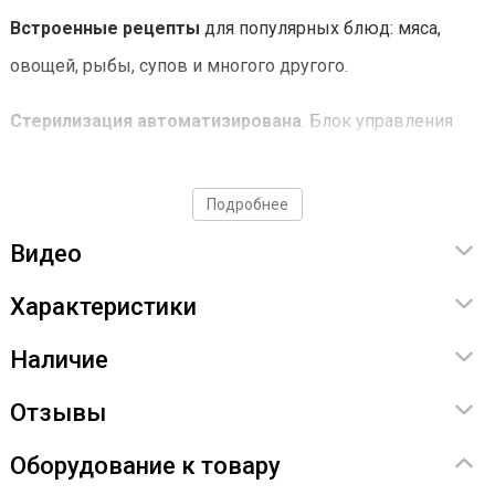
Встроенные рецепты
для популярных блюд: мяса,
овощей, рыбы, супов и многого другого.
Стерилизация автоматизирована
. Блок управления
автоматически следит за температурой и временем. Вам
нужно лишь загрузить продукты и выбрать рецепт.
Подробнее
Видео
Удобный интерфейс
. Полностью на русском языке с
подсказками. Разобраться не представляет труда.
Характеристики
Открытие и закрытие крышки за
Наличие
1 секунду
Отзывы
Один поворот — и аппарат полностью
Оборудование к товару
герметичен